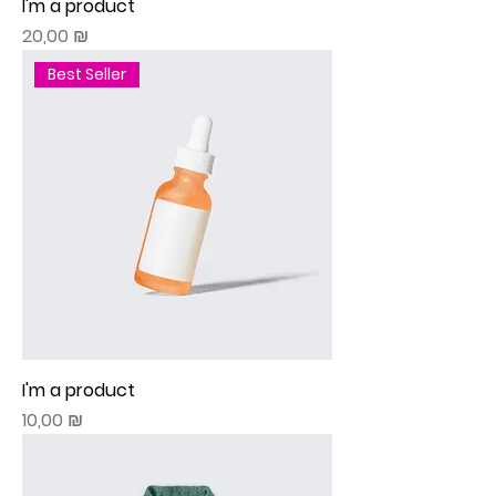
I'm a product
Prix
20,00 ₪
Best Seller
I'm a product
Prix
10,00 ₪