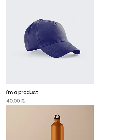
I'm a product
Prix
40,00 ₪