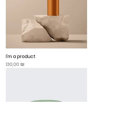
I'm a product
Prix
130,00 ₪