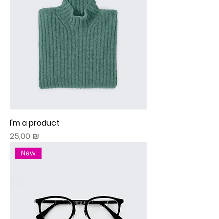
I'm a product
Prix
25,00 ₪
New