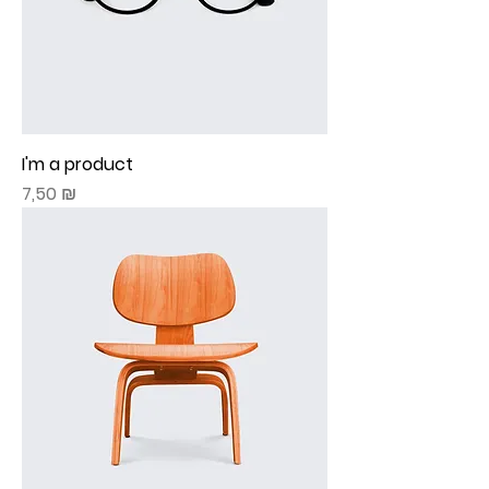
I'm a product
Prix
7,50 ₪